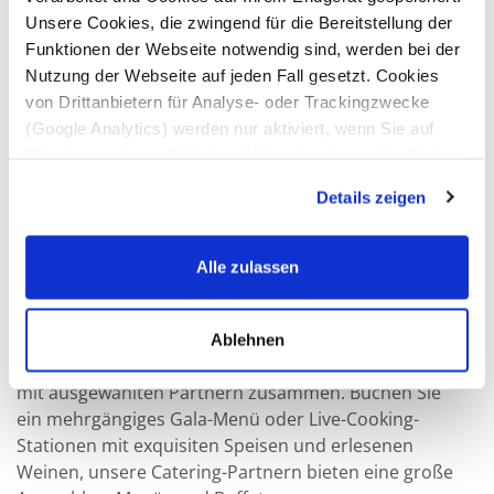
Sie feiern, wir kümmern uns
Unsere Cookies, die zwingend für die Bereitstellung der
um den Rest!
Funktionen der Webseite notwendig sind, werden bei der
Nutzung der Webseite auf jeden Fall gesetzt. Cookies
Egal ob Weihnachtsfeier, Get-together oder
von Drittanbietern für Analyse- oder Trackingzwecke
Preisverleihung – die Anlässe für ein exklusives Dinner
(Google Analytics) werden nur aktiviert, wenn Sie auf
oder einen festlichen Empfang können vielfältig sein.
"Cookies zulassen" klicken. Mehr dazu (einschließlich
Die Vorteile der flexiblen Räumlichkeiten unseres
der Möglichkeit, die Einwilligungserklärung zu widerrufen)
Hauses liegen dabei auf der Hand: Eine einzigartige
Details zeigen
erfahren Sie in unserer
Datenschutzerklärung
—
Atmosphäre mit über acht Metern hohen Decken, viele
Impressum
.
Gestaltungsmöglichkeiten sowie ein professionelles
Event-Team.
Alle zulassen
Von der Planung bis zur Durchführung – wir
unterstützen Sie bei der Organisation und Ausstattung
Ablehnen
Ihrer Veranstaltung! Dafür arbeiten wir
mit ausgewählten Partnern zusammen. Buchen Sie
ein mehrgängiges Gala-Menü oder Live-Cooking-
Stationen mit exquisiten Speisen und erlesenen
Weinen, unsere Catering-Partnern bieten eine große