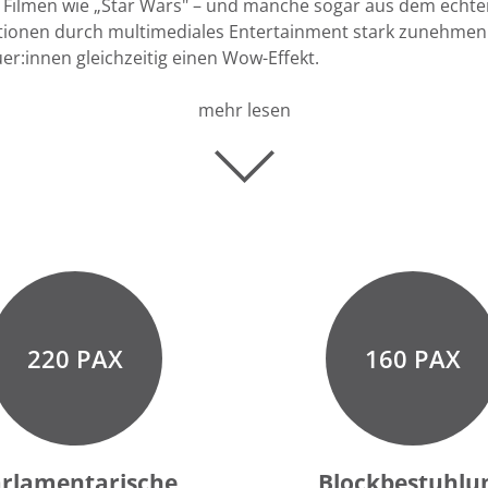
Filmen wie „Star Wars"
– und
manche sogar aus dem echten L
ionen durch multimediales Entertainment stark zunehmen 
r:innen gleichzeitig einen Wow-Effekt.
mehr lesen
220 PAX
160 PAX
rlamentarische
Blockbestuhlu